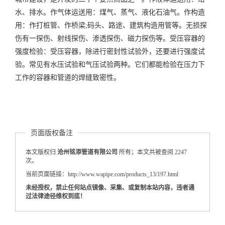
水、排水。作气体运送用：煤气、蒸气、液化石油气。作构造
用：作打桩管、作桥梁;码头、路途、建筑构造用管等。无损探
伤有一探伤、射线探伤、渗透探伤、磁力探伤等。受压容器的
强度检验：受压容器，除进行密封性试验外，还要进行强度试
验。常见有水压试验和气压试验两种。它们都能检验在压力下
工作的容器和管道的焊缝致密性。
页面版权备注
本文版权归
沧州铭添管道有限公司
所有；本文共被查阅 2247
次。
当前页面链接：http://www.wapipe.com/products_13/197.html
未经授权，禁止任何站点镜像、采集、或复制本站内容，违者通
过法律途径维权到底！