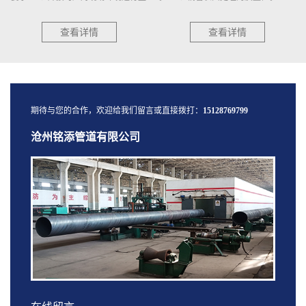
a）抛(喷)射除锈后的钢管应逐根进行
钢管标准或订货技术条件的规定，并
表面除锈等级检验,用GB/T···
有出厂合格证。2、应对钢···
查看详情
查看详情
期待与您的合作，欢迎给我们留言或直接拨打：
15128769799
沧州铭添管道有限公司