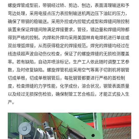
螺旋焊管成型前，带钢经过矫、剪边、刨边，表面清理输送和予
弯边处理，采用电接点压力表控制输送机两边压下油缸的压力，
确保了带钢的稳输送。采用外控或内控辊式成型和焊缝间隙控制
装置来保证焊缝间隙满足焊接要求，管径，错边量和焊缝间隙都
得到严格的控制。内焊和外焊均采用美国林肯电焊机进行单丝或
双丝埋弧焊接，从而获得稳定的焊接规范。焊完的焊缝均经过在
线连续超声波自动伤仪检查，保证了的螺旋焊缝的无损检测覆盖
率。若有缺陷，自动并喷涂标记，生产工人依此随时调整工艺参
数，及时修复缺陷。螺旋焊管机组采用空气等离子切割机将钢管
切成单根，切成单根钢管后，每批钢管都要进行严格的首检制
度，检查焊缝的力学性能，化学成份，溶合状况，钢管表面质量
以及经过无损探伤检验，确保制管工艺合格后，才能正式投入生
产。