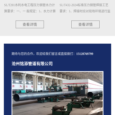
SL/T432-2024标准压力钢管焊接工艺
三层结构聚乙烯(3PE)防腐钢管质量检
要求：1、焊接时应对现场环境进行监
验：1、钢管表面处理的质量检验：
测。出现下列任一情况时，采取相应
a）抛(喷)射除锈后的钢管应逐根进行
措施后方可焊接：a）气体···
表面除锈等级检验,用GB/T···
查看详情
查看详情
期待与您的合作，欢迎给我们留言或直接拨打：
15128769799
沧州铭添管道有限公司