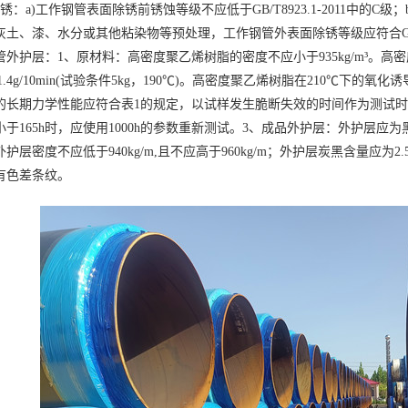
锈：a)工作钢管表面除锈前锈蚀等级不应低于GB/T8923.1-2011中的
土、漆、水分或其他粘染物等预处理，工作钢管外表面除锈等级应符合GB/T8923.1
外护层：1、原材料：高密度聚乙烯树脂的密度不应小于935kg/m³。高
min~1.4g/10min(试验条件5kg，190℃)。高密度聚乙烯树脂在210℃下
的长期力学性能应符合表1的规定，以试样发生脆断失效的时间作为测试时间
小于165h时，应使用1000h的参数重新测试。3、成品外护层：外护层
护层密度不应低于940kg/m,且不应高于960kg/m；外护层炭黑含量应为2
有色差条纹。