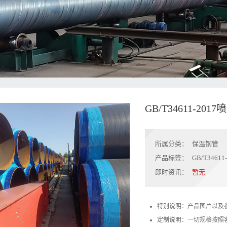
​GB/T34611-2
所属分类：
保温钢管
产品标签：
​GB/T346
即时资讯：
暂无
特别说明：产品图片以及
定制说明：一切规格按照