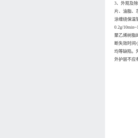
3、外观及除
片、油脂、灰
涂缠绕保温管
0.2g/10
聚乙烯树脂
断失效时间
均等缺陷。外
外护层不应