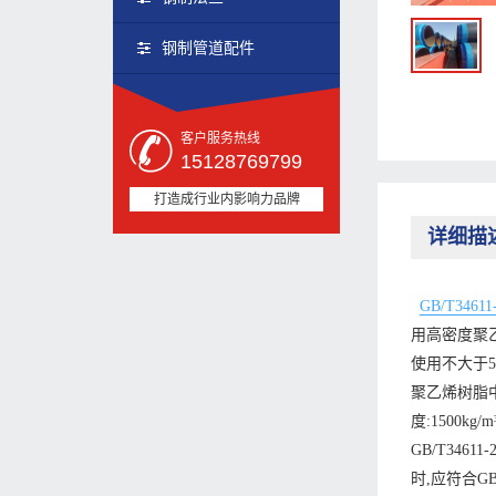
钢制管道配件
客户服务热线
15128769799
打造成行业内影响力品牌
详细描
GB/T346
用高密度聚乙
使用不大于
聚乙烯树脂
度:1500kg
GB/T34
时,应符合G