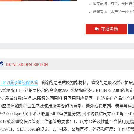
库存配送：有货，全国送
温馨提示：本产品一经下
在线沟通
述
DETAILED DESCRIPTION
11-2017喷涂缠绕保温管
喷涂的是硬质聚氨酯材料，缠绕的是聚乙烯外护层
烯树脂,用于外护层挤出的高密度聚乙烯树脂应按GB/T18475-2001的
5%(质量分数)洁净,未降解的回用料,且回用料应是同一制造商在产品生
中应仅添加外护层生产及使用所需要的抗氧剂、紫外线稳定剂、炭黑等添加
/m³~2 000 kg/m³;b)甲苯萃取量:≤0.1%(质量分数);c)平均颗粒尺寸:0.
611-2017喷涂缠绕保温管对工作钢管的要求：1、尺寸公差及性能：当使用无
B/T9711、GB/T 3091的规定。2、材质、公称直径、外径和壁厚：