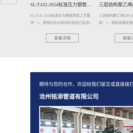
SL/T432-2024标准压力钢管焊接工艺要求
三层结构聚乙烯(3PE)防腐钢管质量检验
压力钢管焊接工艺要
三层结构聚乙烯(3PE)防腐钢管质量检
GB/T23257-2017
环境进行监测。
验：1、钢管表面处理的质量检验：a）抛
求：1、钢管：钢管
采取相应措施后方
(喷)射除锈后的钢管应逐根进行表面除锈
标准或订货技术条件
等级检验,用GB/T···
格证。2、应对钢···
情
查看详情
查看
期待与您的合作，欢迎给我们留言或直接拨
沧州铭添管道有限公司