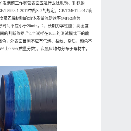
C级；b)发泡前工作钢管表面应进行去除铁锈、轧钢鳞
-2011中的Sa2的规定。GB/T34611-2017喷
密度聚乙烯树脂的熔体质量流动速率(MFR)应为
的氧化诱导时间不应小于20min。2、长期力学性能：高密度
的判断依据,当1个试样在165h的测试模式下的脆
应为黑色，外表面目测不应有气泡、裂纹、杂质、颜色不
.5%士0.5%(质量分数)。炭黑应均匀分布于母材中，