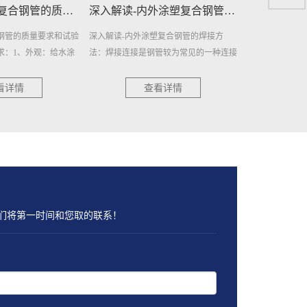
深入解读-内外涂塑复合钢管的焊接方法
SL/T432-2024水利工程压力（焊接）钢管的焊···
塑复合钢管的焊接方
SL/T432-2024水利工程压力（焊接）钢管
SL/T432-2
管较为常见的一种连接
的焊缝检验：1、压力钢管所有焊缝均应
一、出厂验收1
是结实而稳固，内外涂
进行焊缝外观质量检测。焊缝外观质量检
验收大纲；对提
·
测方法应符合G···
查，填写检验记··
看详情
查看详情
们将第一时间和您取的联系！