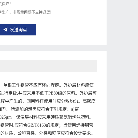
货保障！
单生产，非质量问题不支持退货！
发送询盘
，单根工作钢管不应有环向焊缝。外护层材料应使
规定进行定级,并应采用不低于PE80级的原料。外护层可
产过程中产生的，回用料在使用时应分散均匀。高密度
剂。所添加的炭黑应符合下列规定：a)密
010μm~0.025μm。保温层材料应采用硬质聚氨酯泡沫塑料。
缝钢管时,应符合GB/T8163的规定；当使用焊接钢管
工作钢管的材质、公称直径、外径和壁厚应符合设计要求。