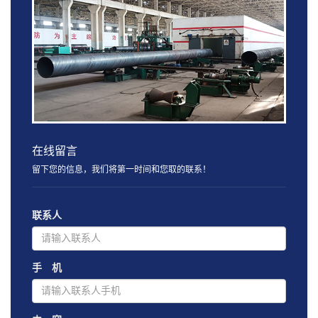
在线留言
留下您的信息，我们将第一时间和您取的联系！
联系人
手 机