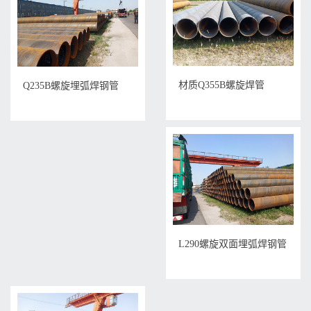
材质Q355B螺旋焊管
Q235B螺旋埋弧焊钢管
L290螺旋双面埋弧焊钢管